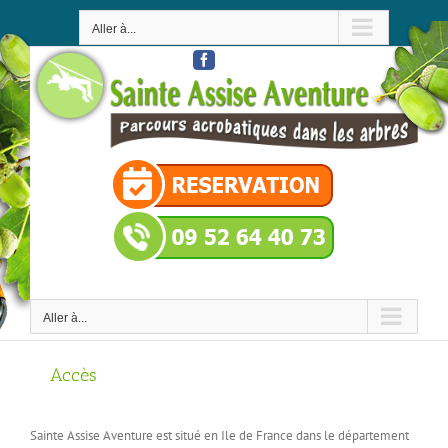
Passer
au
Aller à...
contenu
Facebook
Aller à...
Accès
Sainte Assise Aventure est situé en Ile de France dans le département