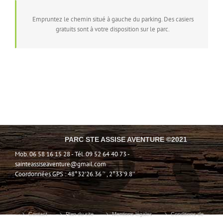
Empruntez le chemin situé à gauche du parking. Des casiers
gratuits sont à votre disposition sur le parc.
PARC STE ASSISE AVENTURE ©2021
Mob. 06 58 16 15 28 - Tél. 09 52 64 40 73 -
sainteassiseaventure@gmail.com
Coordonnées GPS : 48°32’26.36 ‘’ , 2°33’9.8’’
Contact
Plan du site
Mentions légales
Conditions de