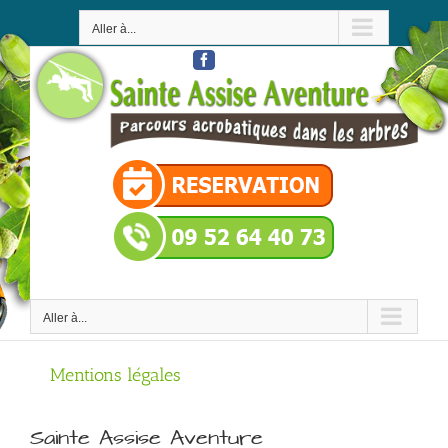
Passer
au
Aller à...
contenu
Facebook
Aller à...
Mentions légales
Sainte Assise Aventure