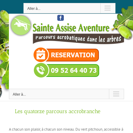
Passer
au
Aller à...
contenu
Facebook
Aller à...
Les quatorze parcours accrobranche
A chacun son plaisir, à chacun son niveau. Du vert pitchoun, accessible à