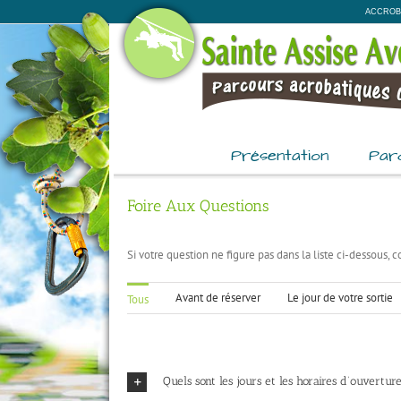
Passer
ACCROB
au
contenu
Présentation
Par
Foire Aux Questions
Si votre question ne figure pas dans la liste ci-dessous,
Avant de réserver
Le jour de votre sortie
Tous
Quels sont les jours et les horaires d’ouvertur