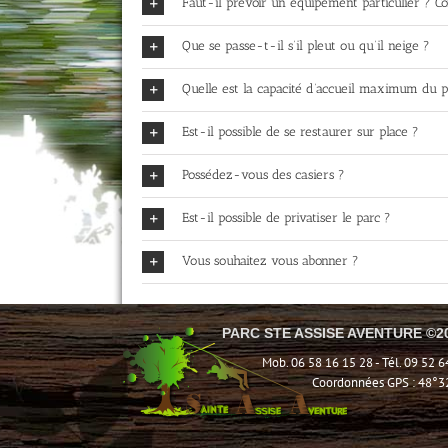
Faut-il prévoir un équipement particulier ? C
Que se passe-t-il s’il pleut ou qu’il neige ?
Quelle est la capacité d’accueil maximum du p
Est-il possible de se restaurer sur place ?
Possédez-vous des casiers ?
Est-il possible de privatiser le parc ?
Vous souhaitez vous abonner ?
PARC STE ASSISE AVENTURE ©2
Mob. 06 58 16 15 28 - Tél. 09 52 6
Coordonnées GPS : 48°32’2