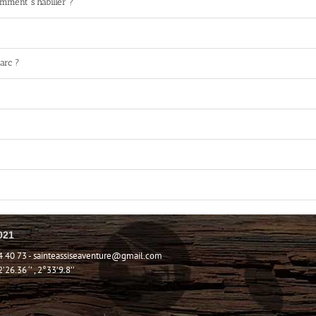
omment s’habiller ?
arc ?
021
4 40 73 -
sainteassiseaventure@gmail.com
6.36 ‘’ , 2°33’9.8’’