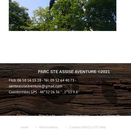
PARC STE ASSISE AVENTURE ©2021
Mob. 06 58 16 15 28 - Tél. 09 52 64 40 73 -
sainteassiseaventure@gmail.com
Coordonnées GPS : 48°32’26.36 ‘’ , 2°33’9.8’’
Contact
Plan du site
Mentions légales
Conditions de
vente
Réservations
Création ABSOLUTE Web