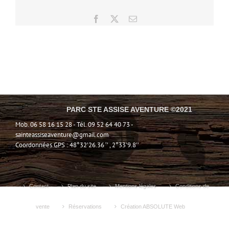
Facebook
X
Email
PARC STE ASSISE AVENTURE ©2021
Mob. 06 58 16 15 28 - Tél. 09 52 64 40 73 -
sainteassiseaventure@gmail.com
Coordonnées GPS : 48°32’26.36 ‘’ , 2°33’9.8’’
Contact
Plan du site
Mentions légales
Conditions de
vente
Réservations
Création ABSOLUTE Web