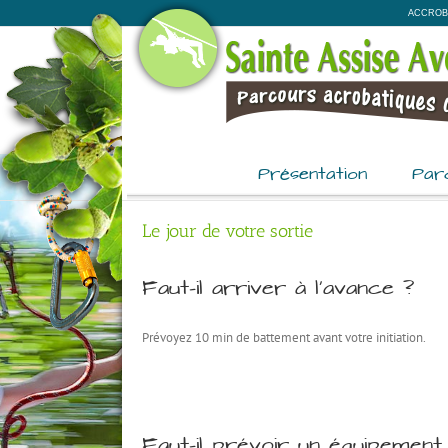
Passer
ACCROB
au
contenu
Présentation
Par
Le jour de votre sortie
Faut-il arriver à l’avance ?
Prévoyez 10 min de battement avant votre initiation.
Faut-il prévoir un équipement