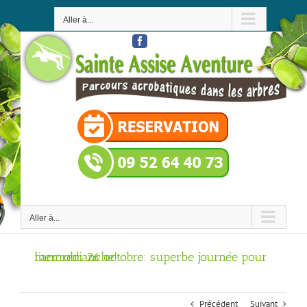
Passer
au
Aller à...
contenu
Facebook
Aller à...
mercredi 26 octobre: superbe journée pour l’accrobranche!
Précédent
Suivant