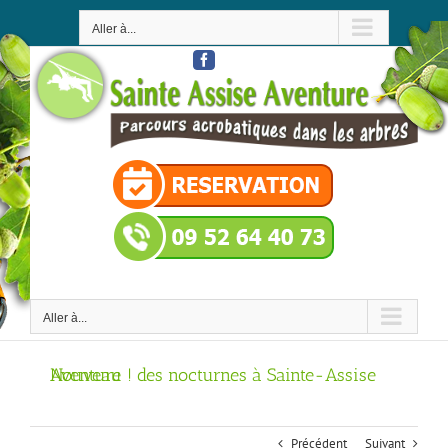
Passer
au
Aller à...
contenu
Facebook
Aller à...
Nouveau ! des nocturnes à Sainte-Assise Aventure
Précédent
Suivant