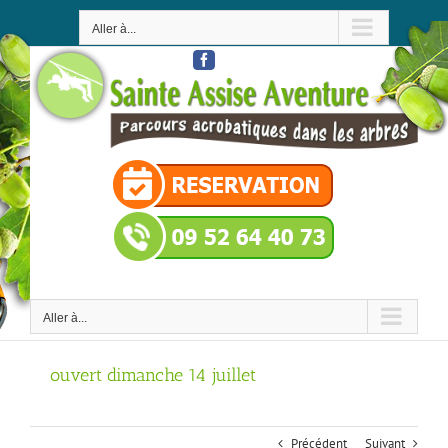
Passer
au
Aller à...
contenu
Facebook
Aller à...
ouvert dimanche 14 juillet
Précédent
Suivant