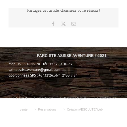
Partagez cet article, choisissez votre réseau !
Facebook
X
Email
PARC STE ASSISE AVENTURE ©2021
Mob. 06 58 16 15 28 - Tél. 09 52 64 40 73 -
sainteassiseaventure@gmail.com
Coordonnées GPS : 48°32’26.36 ‘’ , 2°33’9.8’’
Contact
Plan du site
Mentions légales
Conditions de
vente
Réservations
Création ABSOLUTE Web