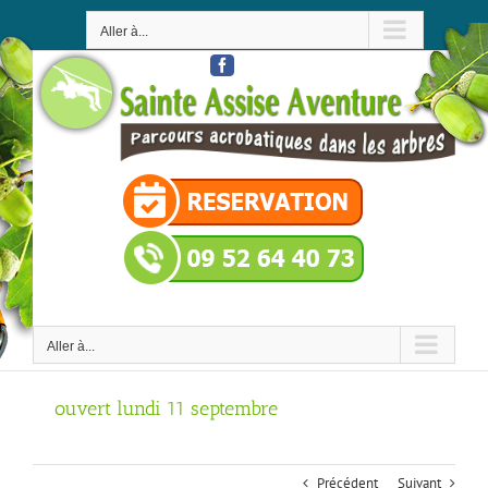
Passer
au
Aller à...
contenu
Facebook
Aller à...
ouvert lundi 11 septembre
Précédent
Suivant