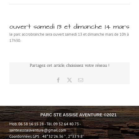
ouvert samedi 13 et dimanche 14 mars
le parc accrobranche sera ouvert samedi 13 et dimanche mars de 10h à
17h30.
Partagez cet article, choisissez votre réseau !
Facebook
X
Email
PARC STE ASSISE AVENTURE ©2021
Mob. 06 58 16 15 28 - Tél. 09 52 64 40 73 -
sainteassiseaventure@gmail.com
Coordonnées GPS : 48°32’26.36 ‘’ , 2°33’9.8’’