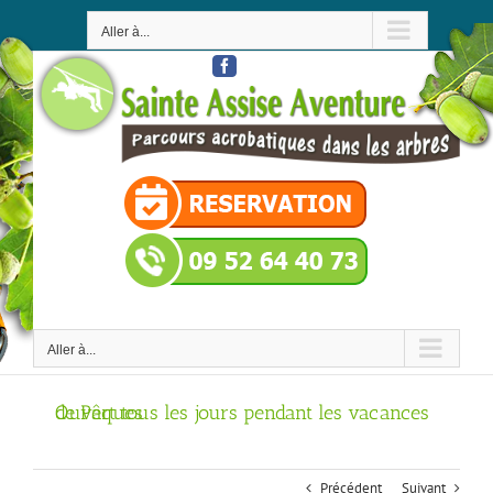
Passer
au
Aller à...
contenu
Facebook
Aller à...
Ouvert tous les jours pendant les vacances de Pâques
Précédent
Suivant