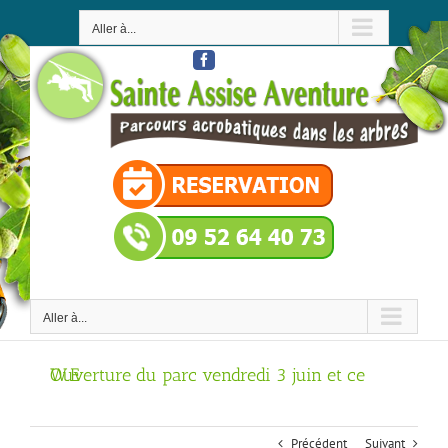
Passer
au
Aller à...
contenu
Facebook
Aller à...
Ouverture du parc vendredi 3 juin et ce W.E
Précédent
Suivant