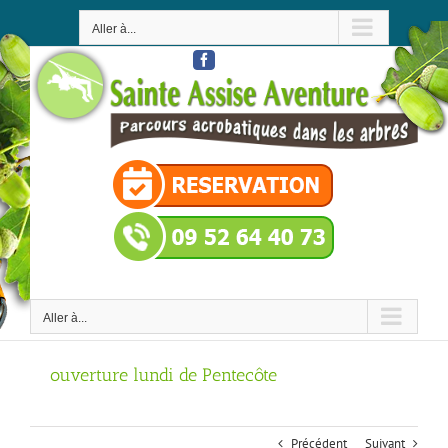
Passer
au
Aller à...
contenu
Facebook
Aller à...
ouverture lundi de Pentecôte
Précédent
Suivant