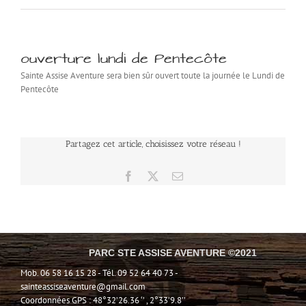
ouverture lundi de Pentecôte
Sainte Assise Aventure sera bien sûr ouvert toute la journée le Lundi de
Pentecôte
Partagez cet article, choisissez votre réseau !
Facebook
X
Email
PARC STE ASSISE AVENTURE ©2021
Mob. 06 58 16 15 28 - Tél. 09 52 64 40 73 -
sainteassiseaventure@gmail.com
Coordonnées GPS : 48°32’26.36 ‘’ , 2°33’9.8’’