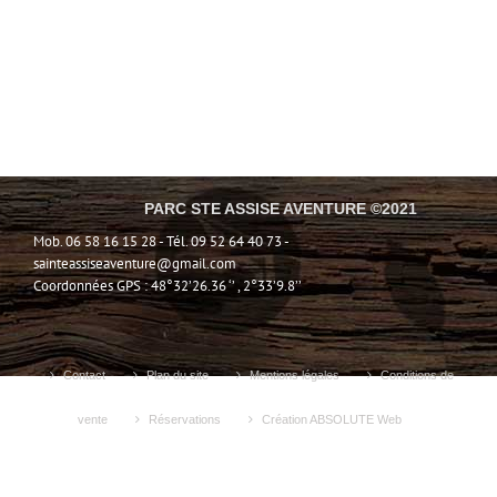
PARC STE ASSISE AVENTURE ©2021
Mob. 06 58 16 15 28 - Tél. 09 52 64 40 73 -
sainteassiseaventure@gmail.com
Coordonnées GPS : 48°32’26.36 ‘’ , 2°33’9.8’’
Contact
Plan du site
Mentions légales
Conditions de
vente
Réservations
Création ABSOLUTE Web