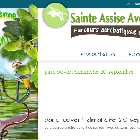
Passer
ACCROB
au
contenu
Présentation
Par
parc ouvert dimanche 20 septembre
parc ouvert dimanche 20 se
parc accrobranche ouvert ce samedi avec ou sans réserv