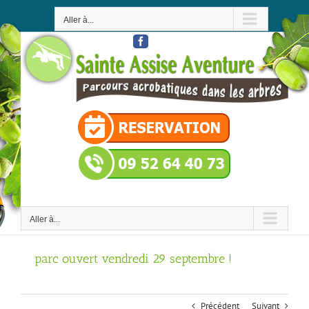
Passer
au
Aller à...
contenu
Facebook
Aller à...
parc ouvert vendredi 29 septembre !
Précédent
Suivant