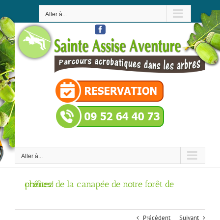
Passer
au
Aller à...
contenu
Facebook
Aller à...
profitez de la canapée de notre forêt de chênes!
Précédent
Suivant