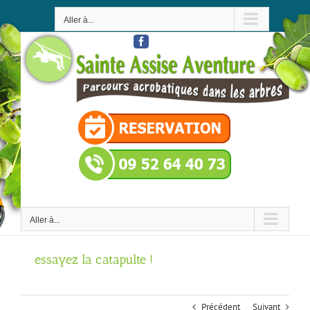
Passer
au
Aller à...
contenu
Facebook
Aller à...
essayez la catapulte !
Précédent
Suivant