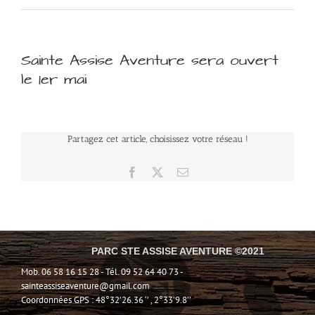
Sainte Assise Aventure sera ouvert
le 1er mai
Partagez cet article, choisissez votre réseau !
Facebook
X
Email
PARC STE ASSISE AVENTURE ©2021
Mob. 06 58 16 15 28 - Tél. 09 52 64 40 73 -
sainteassiseaventure@gmail.com
Coordonnées GPS : 48°32’26.36 ‘’ , 2°33’9.8’’