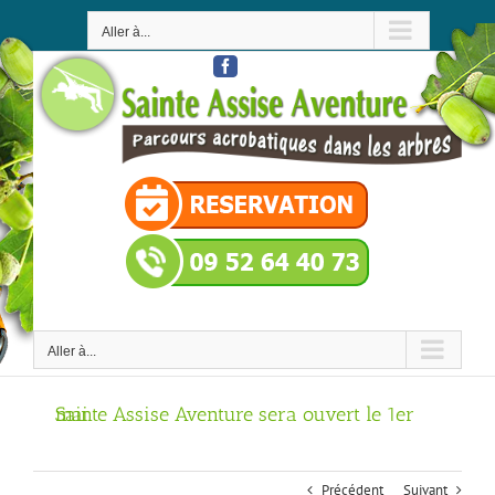
Passer
au
Aller à...
contenu
Facebook
Aller à...
Sainte Assise Aventure sera ouvert le 1er mai
Précédent
Suivant