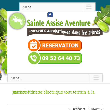
Passer
au
Aller à...
contenu
Facebook
Aller à...
sortie trottinette électrique tout terrain à la journée !
Précédent
Suivant