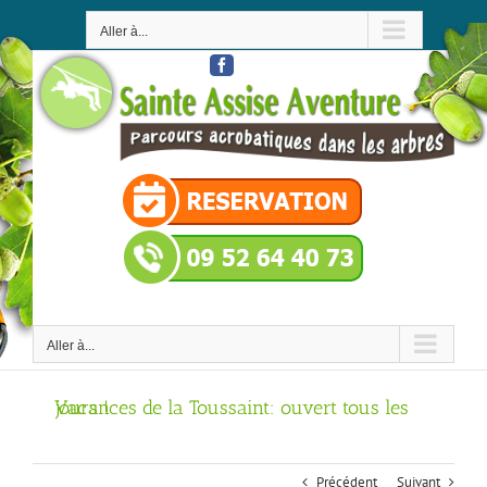
Passer
au
Aller à...
contenu
Facebook
Aller à...
Vacances de la Toussaint: ouvert tous les jours !
Précédent
Suivant