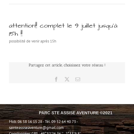
attention!! complet le 9 juillet jusqu’à
15h !!
possibilité de venir après 15h
Partagez cet article, choisissez votre réseau !
Facebook
X
Email
PARC STE ASSISE AVENTURE ©2021
Mob. 06 58 16 15 28 - Tél. 09 52 64 40 73 -
sainteassiseaventure@gmail.com
Coordonnées GPS : 48°32’26.36 ‘’ , 2°33’9.8’’