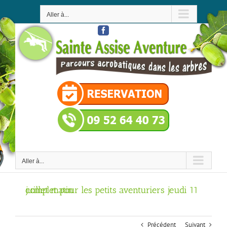
Passer
au
Aller à...
contenu
Facebook
Aller à...
complet pour les petits aventuriers jeudi 11 juillet matin
Précédent
Suivant