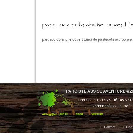
parc accrobranche ouvert le 
parc accrobranche ouvert lundi de pantecôte accrobranche, 
PARC STE ASSISE AVENTURE ©2
Mob. 06 58 16 15 28 - Tél. 09 52 6
Coordonnées GPS : 48°32’2
Contact
Plan 