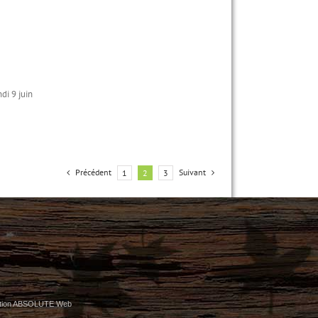
di 9 juin
Précédent
Suivant
1
2
3
tion ABSOLUTE Web