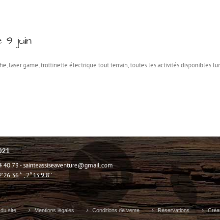
9 juin
laser game, trottinette électrique tout terrain, toutes les activités disponibles lun
021
4 40 73 -
sainteassiseaventure@gmail.com
6.36 ‘’ , 2°33’9.8’’
du site
Mentions légales
Conditions de vente
Réservations
Créa