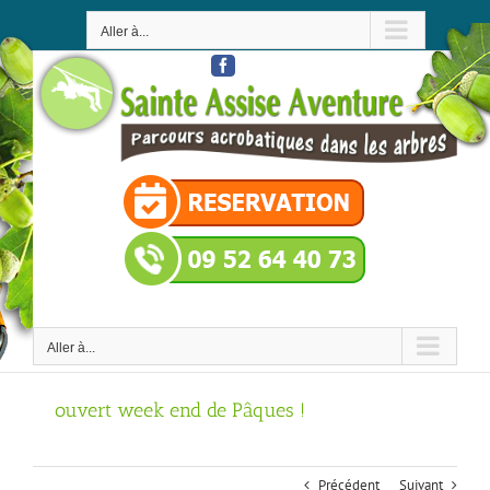
Passer
au
Aller à...
contenu
Facebook
Aller à...
ouvert week end de Pâques !
Précédent
Suivant