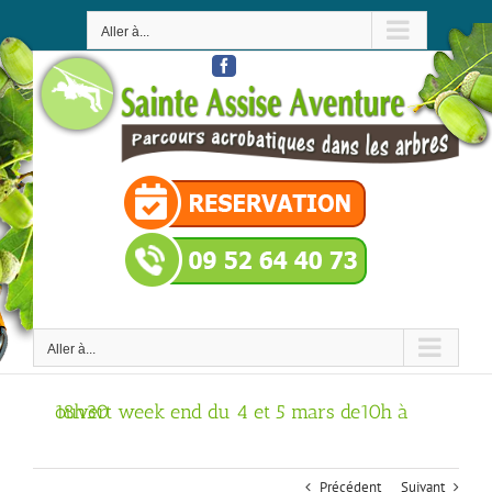
Passer
au
Aller à...
contenu
Facebook
Aller à...
ouvert week end du 4 et 5 mars de10h à 18h30
Précédent
Suivant