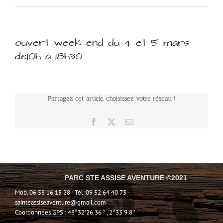
ouvert week end du 4 et 5 mars
de10h à 18h30
Partagez cet article, choisissez votre réseau !
Facebook
X
Email
PARC STE ASSISE AVENTURE ©2021
Mob. 06 58 16 15 28 - Tél. 09 52 64 40 73 -
sainteassiseaventure@gmail.com
Coordonnées GPS : 48°32’26.36 ‘’ , 2°33’9.8’’