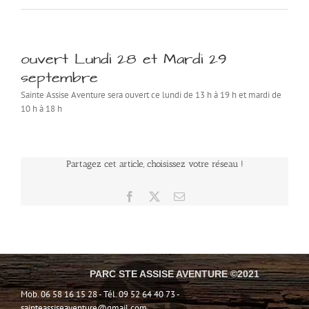
ouvert Lundi 28 et Mardi 29
septembre
Sainte Assise Aventure sera ouvert ce lundi de 13 h à 19 h et mardi de
10 h à 18 h
Partagez cet article, choisissez votre réseau !
Facebook
X
Email
PARC STE ASSISE AVENTURE ©2021
Mob. 06 58 16 15 28 - Tél. 09 52 64 40 73 -
sainteassiseaventure@gmail.com